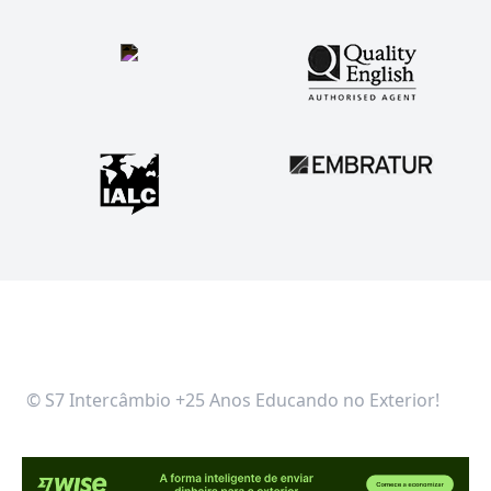
© S7 Intercâmbio +25 Anos Educando no Exterior!